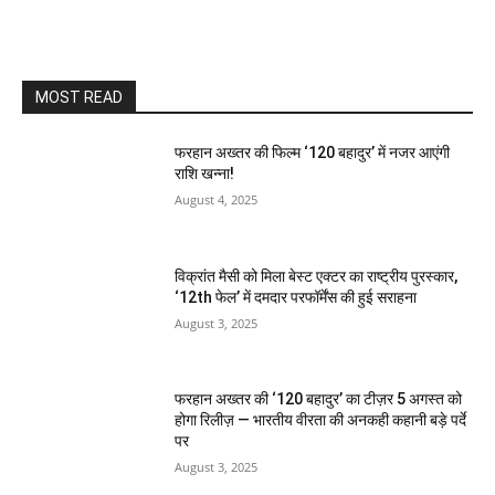
MOST READ
फरहान अख्तर की फिल्म ‘120 बहादुर’ में नजर आएंगी
राशि खन्ना!
August 4, 2025
विक्रांत मैसी को मिला बेस्ट एक्टर का राष्ट्रीय पुरस्कार,
‘12th फेल’ में दमदार परफॉर्मेंस की हुई सराहना
August 3, 2025
फरहान अख्तर की ‘120 बहादुर’ का टीज़र 5 अगस्त को
होगा रिलीज़ — भारतीय वीरता की अनकही कहानी बड़े पर्दे
पर
August 3, 2025