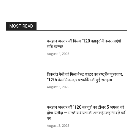
MOST READ
फरहान अख्तर की फिल्म ‘120 बहादुर’ में नजर आएंगी
राशि खन्ना!
August 4, 2025
विक्रांत मैसी को मिला बेस्ट एक्टर का राष्ट्रीय पुरस्कार,
‘12th फेल’ में दमदार परफॉर्मेंस की हुई सराहना
August 3, 2025
फरहान अख्तर की ‘120 बहादुर’ का टीज़र 5 अगस्त को
होगा रिलीज़ — भारतीय वीरता की अनकही कहानी बड़े पर्दे
पर
August 3, 2025