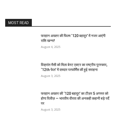
MOST READ
फरहान अख्तर की फिल्म ‘120 बहादुर’ में नजर आएंगी
राशि खन्ना!
August 4, 2025
विक्रांत मैसी को मिला बेस्ट एक्टर का राष्ट्रीय पुरस्कार,
‘12th फेल’ में दमदार परफॉर्मेंस की हुई सराहना
August 3, 2025
फरहान अख्तर की ‘120 बहादुर’ का टीज़र 5 अगस्त को
होगा रिलीज़ — भारतीय वीरता की अनकही कहानी बड़े पर्दे
पर
August 3, 2025