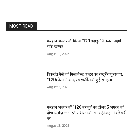
MOST READ
फरहान अख्तर की फिल्म ‘120 बहादुर’ में नजर आएंगी
राशि खन्ना!
August 4, 2025
विक्रांत मैसी को मिला बेस्ट एक्टर का राष्ट्रीय पुरस्कार,
‘12th फेल’ में दमदार परफॉर्मेंस की हुई सराहना
August 3, 2025
फरहान अख्तर की ‘120 बहादुर’ का टीज़र 5 अगस्त को
होगा रिलीज़ — भारतीय वीरता की अनकही कहानी बड़े पर्दे
पर
August 3, 2025