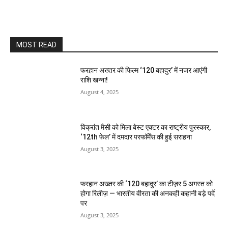
MOST READ
फरहान अख्तर की फिल्म ‘120 बहादुर’ में नजर आएंगी
राशि खन्ना!
August 4, 2025
विक्रांत मैसी को मिला बेस्ट एक्टर का राष्ट्रीय पुरस्कार,
‘12th फेल’ में दमदार परफॉर्मेंस की हुई सराहना
August 3, 2025
फरहान अख्तर की ‘120 बहादुर’ का टीज़र 5 अगस्त को
होगा रिलीज़ — भारतीय वीरता की अनकही कहानी बड़े पर्दे
पर
August 3, 2025