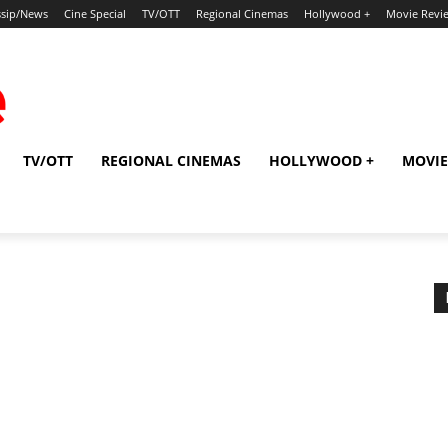
sip/News
Cine Special
TV/OTT
Regional Cinemas
Hollywood +
Movie Revi
TV/OTT
REGIONAL CINEMAS
HOLLYWOOD +
MOVIE