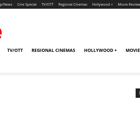
ip/News
Cine Special
TV/OTT
Regional Cinemas
Hollywood +
Movie Revie
TV/OTT
REGIONAL CINEMAS
HOLLYWOOD +
MOVIE