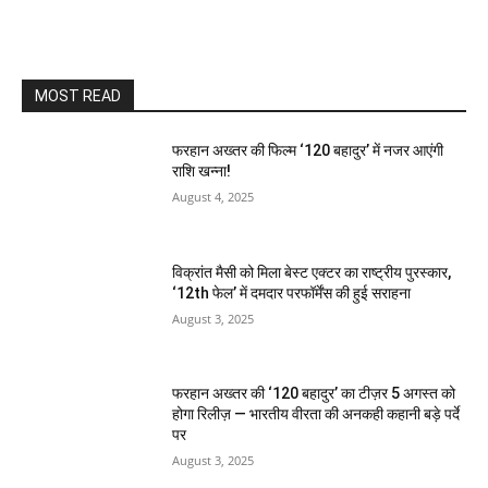
MOST READ
फरहान अख्तर की फिल्म ‘120 बहादुर’ में नजर आएंगी
राशि खन्ना!
August 4, 2025
विक्रांत मैसी को मिला बेस्ट एक्टर का राष्ट्रीय पुरस्कार,
‘12th फेल’ में दमदार परफॉर्मेंस की हुई सराहना
August 3, 2025
फरहान अख्तर की ‘120 बहादुर’ का टीज़र 5 अगस्त को
होगा रिलीज़ — भारतीय वीरता की अनकही कहानी बड़े पर्दे
पर
August 3, 2025