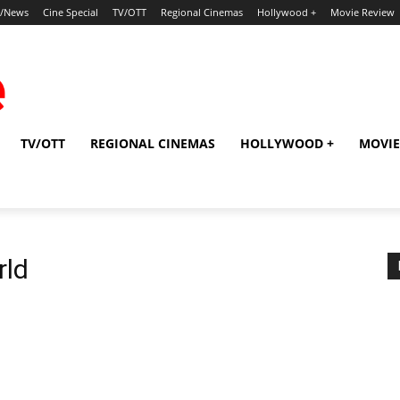
p/News
Cine Special
TV/OTT
Regional Cinemas
Hollywood +
Movie Review
TV/OTT
REGIONAL CINEMAS
HOLLYWOOD +
MOVIE
rld