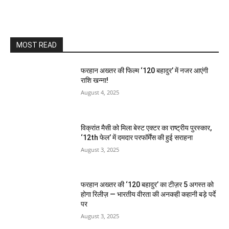
MOST READ
फरहान अख्तर की फिल्म ‘120 बहादुर’ में नजर आएंगी
राशि खन्ना!
August 4, 2025
विक्रांत मैसी को मिला बेस्ट एक्टर का राष्ट्रीय पुरस्कार,
‘12th फेल’ में दमदार परफॉर्मेंस की हुई सराहना
August 3, 2025
फरहान अख्तर की ‘120 बहादुर’ का टीज़र 5 अगस्त को
होगा रिलीज़ — भारतीय वीरता की अनकही कहानी बड़े पर्दे
पर
August 3, 2025