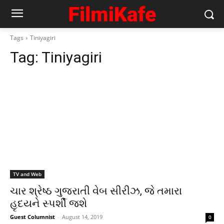
Tags
Tiniyagiri
Tag:
Tiniyagiri
TV and Web
ચાર શ્રેષ્ઠ ગુજરાતી વેબ સીરીઝ, જે તમારા
હૃદયને સ્પર્શી જશે
Guest Columnist
-
August 14, 2019
0