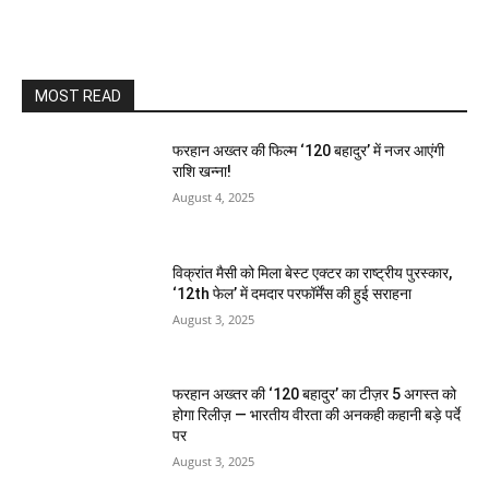
MOST READ
फरहान अख्तर की फिल्म ‘120 बहादुर’ में नजर आएंगी
राशि खन्ना!
August 4, 2025
विक्रांत मैसी को मिला बेस्ट एक्टर का राष्ट्रीय पुरस्कार,
‘12th फेल’ में दमदार परफॉर्मेंस की हुई सराहना
August 3, 2025
फरहान अख्तर की ‘120 बहादुर’ का टीज़र 5 अगस्त को
होगा रिलीज़ — भारतीय वीरता की अनकही कहानी बड़े पर्दे
पर
August 3, 2025