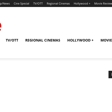
ip/News
Cine Special
TV/OTT
Regional Cinemas
Hollywood +
Movie Revie
TV/OTT
REGIONAL CINEMAS
HOLLYWOOD +
MOVIE