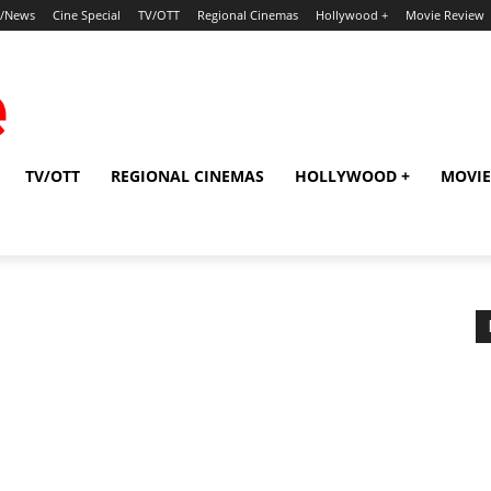
p/News
Cine Special
TV/OTT
Regional Cinemas
Hollywood +
Movie Review
TV/OTT
REGIONAL CINEMAS
HOLLYWOOD +
MOVIE