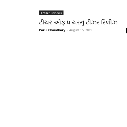
Trailer Reviews
ટીચર ઓફ ધ યરનું ટીઝર રિલીઝ
Parul Chaudhary
-
August 15, 2019