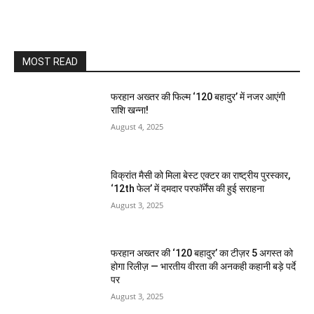
MOST READ
फरहान अख्तर की फिल्म ‘120 बहादुर’ में नजर आएंगी
राशि खन्ना!
August 4, 2025
विक्रांत मैसी को मिला बेस्ट एक्टर का राष्ट्रीय पुरस्कार,
‘12th फेल’ में दमदार परफॉर्मेंस की हुई सराहना
August 3, 2025
फरहान अख्तर की ‘120 बहादुर’ का टीज़र 5 अगस्त को
होगा रिलीज़ — भारतीय वीरता की अनकही कहानी बड़े पर्दे
पर
August 3, 2025