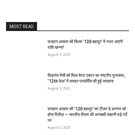
MOST READ
फरहान अख्तर की फिल्म ‘120 बहादुर’ में नजर आएंगी
राशि खन्ना!
August 4, 2025
विक्रांत मैसी को मिला बेस्ट एक्टर का राष्ट्रीय पुरस्कार,
‘12th फेल’ में दमदार परफॉर्मेंस की हुई सराहना
August 3, 2025
फरहान अख्तर की ‘120 बहादुर’ का टीज़र 5 अगस्त को
होगा रिलीज़ — भारतीय वीरता की अनकही कहानी बड़े पर्दे
पर
August 3, 2025