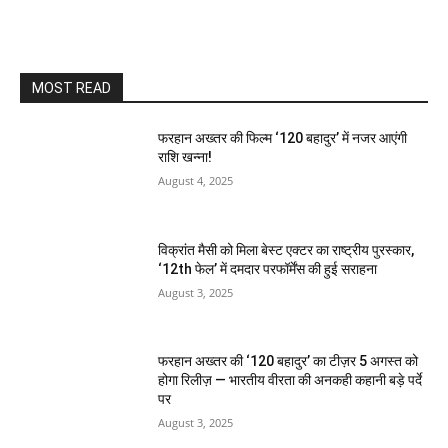
MOST READ
फरहान अख्तर की फिल्म ‘120 बहादुर’ में नजर आएंगी
राशि खन्ना!
August 4, 2025
विक्रांत मैसी को मिला बेस्ट एक्टर का राष्ट्रीय पुरस्कार,
‘12th फेल’ में दमदार परफॉर्मेंस की हुई सराहना
August 3, 2025
फरहान अख्तर की ‘120 बहादुर’ का टीज़र 5 अगस्त को
होगा रिलीज़ — भारतीय वीरता की अनकही कहानी बड़े पर्दे
पर
August 3, 2025