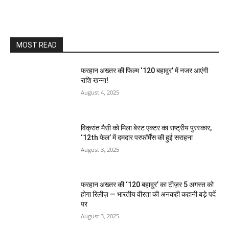
MOST READ
फरहान अख्तर की फिल्म ‘120 बहादुर’ में नजर आएंगी
राशि खन्ना!
August 4, 2025
विक्रांत मैसी को मिला बेस्ट एक्टर का राष्ट्रीय पुरस्कार,
‘12th फेल’ में दमदार परफॉर्मेंस की हुई सराहना
August 3, 2025
फरहान अख्तर की ‘120 बहादुर’ का टीज़र 5 अगस्त को
होगा रिलीज़ — भारतीय वीरता की अनकही कहानी बड़े पर्दे
पर
August 3, 2025