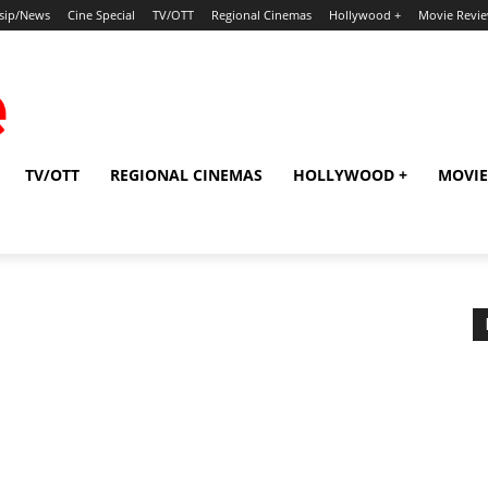
sip/News
Cine Special
TV/OTT
Regional Cinemas
Hollywood +
Movie Revi
TV/OTT
REGIONAL CINEMAS
HOLLYWOOD +
MOVIE