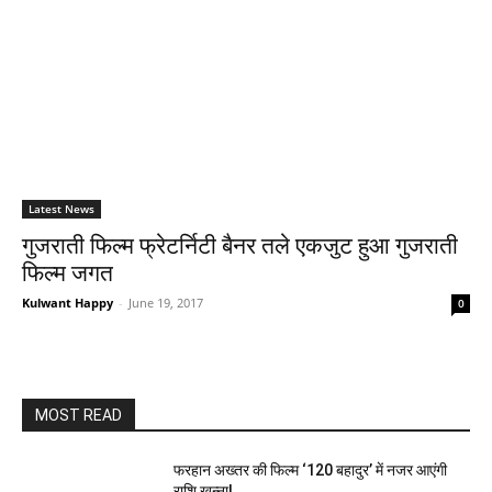
Latest News
गुजराती फिल्‍म फ्रेटर्निटी बैनर तले एकजुट हुआ गुजराती
फिल्‍म जगत
Kulwant Happy
-
June 19, 2017
0
MOST READ
फरहान अख्तर की फिल्म ‘120 बहादुर’ में नजर आएंगी
राशि खन्ना!