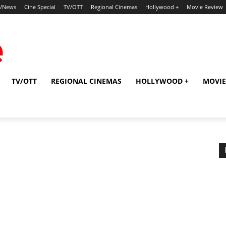
p/News
Cine Special
TV/OTT
Regional Cinemas
Hollywood +
Movie Review
TV/OTT
REGIONAL CINEMAS
HOLLYWOOD +
MOVIE