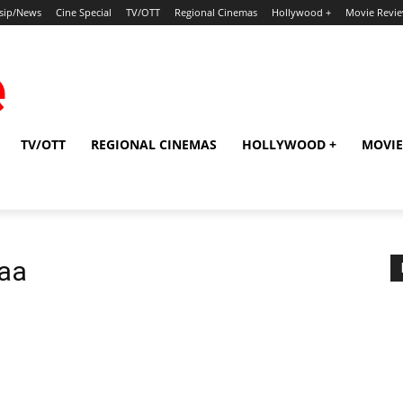
sip/News
Cine Special
TV/OTT
Regional Cinemas
Hollywood +
Movie Revi
TV/OTT
REGIONAL CINEMAS
HOLLYWOOD +
MOVIE
aa