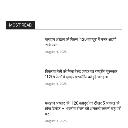
MOST READ
फरहान अख्तर की फिल्म ‘120 बहादुर’ में नजर आएंगी
राशि खन्ना!
August 4, 2025
विक्रांत मैसी को मिला बेस्ट एक्टर का राष्ट्रीय पुरस्कार,
‘12th फेल’ में दमदार परफॉर्मेंस की हुई सराहना
August 3, 2025
फरहान अख्तर की ‘120 बहादुर’ का टीज़र 5 अगस्त को
होगा रिलीज़ — भारतीय वीरता की अनकही कहानी बड़े पर्दे
पर
August 3, 2025