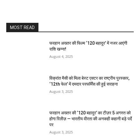
MOST READ
फरहान अख्तर की फिल्म ‘120 बहादुर’ में नजर आएंगी
राशि खन्ना!
August 4, 2025
विक्रांत मैसी को मिला बेस्ट एक्टर का राष्ट्रीय पुरस्कार,
‘12th फेल’ में दमदार परफॉर्मेंस की हुई सराहना
August 3, 2025
फरहान अख्तर की ‘120 बहादुर’ का टीज़र 5 अगस्त को
होगा रिलीज़ — भारतीय वीरता की अनकही कहानी बड़े पर्दे
पर
August 3, 2025