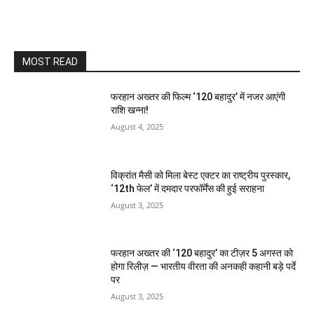
MOST READ
फरहान अख्तर की फिल्म ‘120 बहादुर’ में नजर आएंगी
राशि खन्ना!
August 4, 2025
विक्रांत मैसी को मिला बेस्ट एक्टर का राष्ट्रीय पुरस्कार,
‘12th फेल’ में दमदार परफॉर्मेंस की हुई सराहना
August 3, 2025
फरहान अख्तर की ‘120 बहादुर’ का टीज़र 5 अगस्त को
होगा रिलीज़ — भारतीय वीरता की अनकही कहानी बड़े पर्दे
पर
August 3, 2025