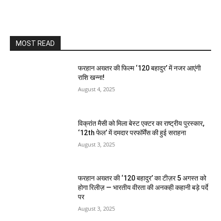
MOST READ
फरहान अख्तर की फिल्म ‘120 बहादुर’ में नजर आएंगी
राशि खन्ना!
August 4, 2025
विक्रांत मैसी को मिला बेस्ट एक्टर का राष्ट्रीय पुरस्कार,
‘12th फेल’ में दमदार परफॉर्मेंस की हुई सराहना
August 3, 2025
फरहान अख्तर की ‘120 बहादुर’ का टीज़र 5 अगस्त को
होगा रिलीज़ — भारतीय वीरता की अनकही कहानी बड़े पर्दे
पर
August 3, 2025