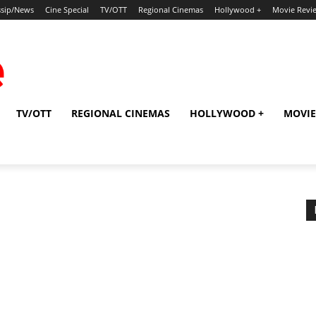
sip/News
Cine Special
TV/OTT
Regional Cinemas
Hollywood +
Movie Revi
TV/OTT
REGIONAL CINEMAS
HOLLYWOOD +
MOVIE