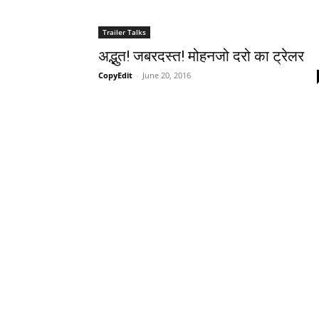
Trailer Talks
अद्भुत! जबरदस्‍त! मोहनजो दरो का ट्रेलर
CopyEdit
-
June 20, 2016