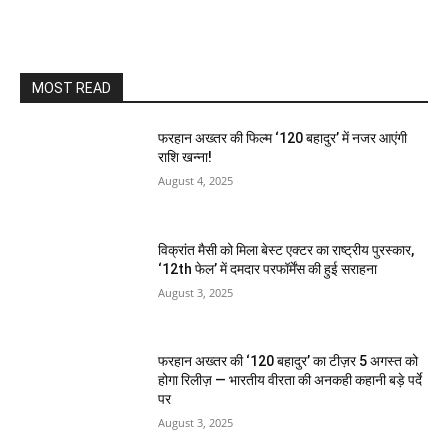
MOST READ
फरहान अख्तर की फिल्म ‘120 बहादुर’ में नजर आएंगी
राशि खन्ना!
August 4, 2025
विक्रांत मैसी को मिला बेस्ट एक्टर का राष्ट्रीय पुरस्कार,
‘12th फेल’ में दमदार परफॉर्मेंस की हुई सराहना
August 3, 2025
फरहान अख्तर की ‘120 बहादुर’ का टीज़र 5 अगस्त को
होगा रिलीज़ — भारतीय वीरता की अनकही कहानी बड़े पर्दे
पर
August 3, 2025