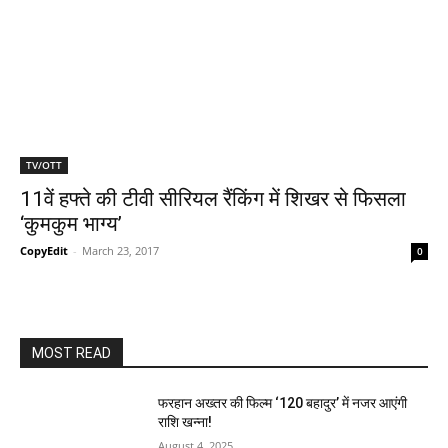
TV/OTT
11वें हफ्ते की टीवी सीरियल रैंकिंग में शिखर से फिसला
‘कुमकुम भाग्‍य’
CopyEdit
-
March 23, 2017
0
MOST READ
फरहान अख्तर की फिल्म ‘120 बहादुर’ में नजर आएंगी
राशि खन्ना!
August 4, 2025