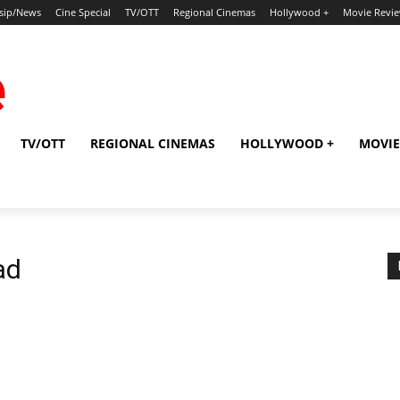
sip/News
Cine Special
TV/OTT
Regional Cinemas
Hollywood +
Movie Revi
TV/OTT
REGIONAL CINEMAS
HOLLYWOOD +
MOVIE
ad