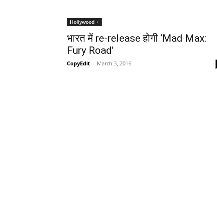
Hollywood +
भारत में re-release होगी ‘Mad Max:
Fury Road’
CopyEdit
-
March 3, 2016