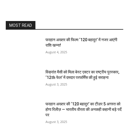
MOST READ
फरहान अख्तर की फिल्म ‘120 बहादुर’ में नजर आएंगी
राशि खन्ना!
August 4, 2025
विक्रांत मैसी को मिला बेस्ट एक्टर का राष्ट्रीय पुरस्कार,
‘12th फेल’ में दमदार परफॉर्मेंस की हुई सराहना
August 3, 2025
फरहान अख्तर की ‘120 बहादुर’ का टीज़र 5 अगस्त को
होगा रिलीज़ — भारतीय वीरता की अनकही कहानी बड़े पर्दे
पर
August 3, 2025