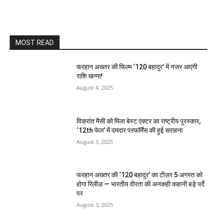
MOST READ
फरहान अख्तर की फिल्म ‘120 बहादुर’ में नजर आएंगी
राशि खन्ना!
August 4, 2025
विक्रांत मैसी को मिला बेस्ट एक्टर का राष्ट्रीय पुरस्कार,
‘12th फेल’ में दमदार परफॉर्मेंस की हुई सराहना
August 3, 2025
फरहान अख्तर की ‘120 बहादुर’ का टीज़र 5 अगस्त को
होगा रिलीज़ — भारतीय वीरता की अनकही कहानी बड़े पर्दे
पर
August 3, 2025