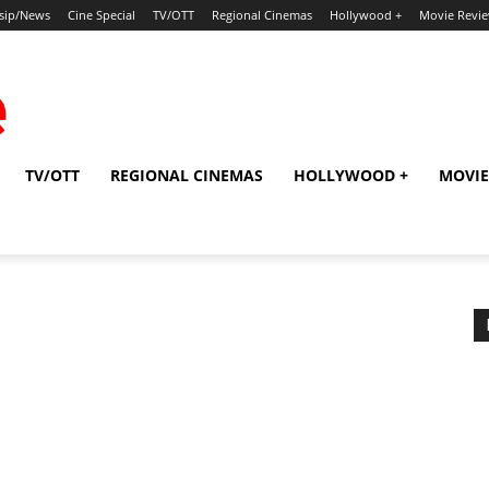
sip/News
Cine Special
TV/OTT
Regional Cinemas
Hollywood +
Movie Revi
TV/OTT
REGIONAL CINEMAS
HOLLYWOOD +
MOVIE