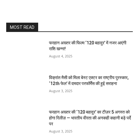
MOST READ
फरहान अख्तर की फिल्म ‘120 बहादुर’ में नजर आएंगी
राशि खन्ना!
August 4, 2025
विक्रांत मैसी को मिला बेस्ट एक्टर का राष्ट्रीय पुरस्कार,
‘12th फेल’ में दमदार परफॉर्मेंस की हुई सराहना
August 3, 2025
फरहान अख्तर की ‘120 बहादुर’ का टीज़र 5 अगस्त को
होगा रिलीज़ — भारतीय वीरता की अनकही कहानी बड़े पर्दे
पर
August 3, 2025