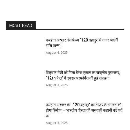
MOST READ
फरहान अख्तर की फिल्म ‘120 बहादुर’ में नजर आएंगी
राशि खन्ना!
August 4, 2025
विक्रांत मैसी को मिला बेस्ट एक्टर का राष्ट्रीय पुरस्कार,
‘12th फेल’ में दमदार परफॉर्मेंस की हुई सराहना
August 3, 2025
फरहान अख्तर की ‘120 बहादुर’ का टीज़र 5 अगस्त को
होगा रिलीज़ — भारतीय वीरता की अनकही कहानी बड़े पर्दे
पर
August 3, 2025