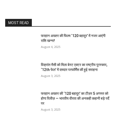
MOST READ
फरहान अख्तर की फिल्म ‘120 बहादुर’ में नजर आएंगी
राशि खन्ना!
August 4, 2025
विक्रांत मैसी को मिला बेस्ट एक्टर का राष्ट्रीय पुरस्कार,
‘12th फेल’ में दमदार परफॉर्मेंस की हुई सराहना
August 3, 2025
फरहान अख्तर की ‘120 बहादुर’ का टीज़र 5 अगस्त को
होगा रिलीज़ — भारतीय वीरता की अनकही कहानी बड़े पर्दे
पर
August 3, 2025