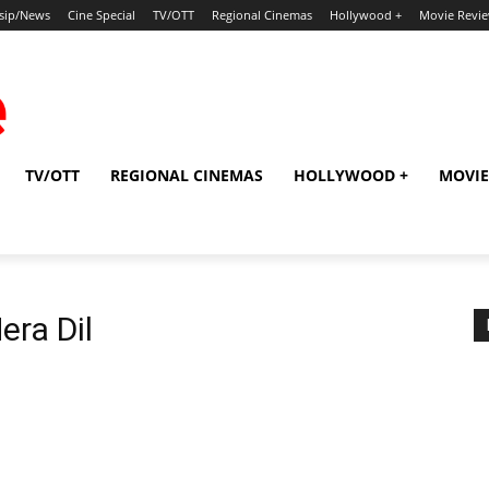
sip/News
Cine Special
TV/OTT
Regional Cinemas
Hollywood +
Movie Revi
TV/OTT
REGIONAL CINEMAS
HOLLYWOOD +
MOVIE
era Dil