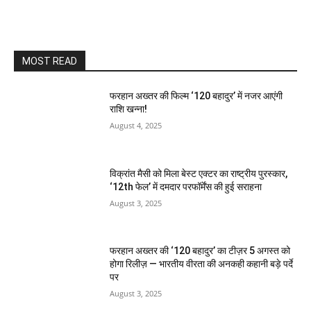
MOST READ
फरहान अख्तर की फिल्म ‘120 बहादुर’ में नजर आएंगी
राशि खन्ना!
August 4, 2025
विक्रांत मैसी को मिला बेस्ट एक्टर का राष्ट्रीय पुरस्कार,
‘12th फेल’ में दमदार परफॉर्मेंस की हुई सराहना
August 3, 2025
फरहान अख्तर की ‘120 बहादुर’ का टीज़र 5 अगस्त को
होगा रिलीज़ — भारतीय वीरता की अनकही कहानी बड़े पर्दे
पर
August 3, 2025