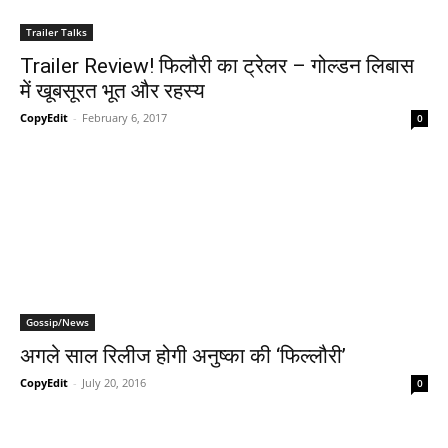
Trailer Talks
Trailer Review! फिलौरी का ट्रेलर – गोल्‍डन लिबास
में खूबसूरत भूत और रहस्‍य
CopyEdit
-
February 6, 2017
0
Gossip/News
अगले साल रिलीज होगी अनुष्‍का की ‘फिल्‍लौरी’
CopyEdit
-
July 20, 2016
0