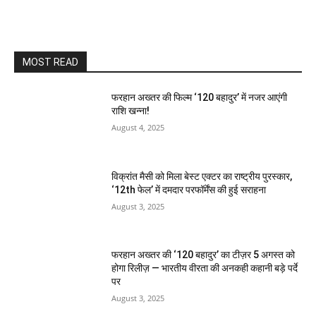
MOST READ
फरहान अख्तर की फिल्म ‘120 बहादुर’ में नजर आएंगी
राशि खन्ना!
August 4, 2025
विक्रांत मैसी को मिला बेस्ट एक्टर का राष्ट्रीय पुरस्कार,
‘12th फेल’ में दमदार परफॉर्मेंस की हुई सराहना
August 3, 2025
फरहान अख्तर की ‘120 बहादुर’ का टीज़र 5 अगस्त को
होगा रिलीज़ — भारतीय वीरता की अनकही कहानी बड़े पर्दे
पर
August 3, 2025