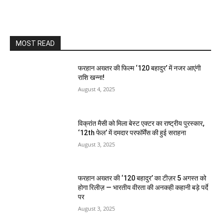
MOST READ
फरहान अख्तर की फिल्म ‘120 बहादुर’ में नजर आएंगी
राशि खन्ना!
August 4, 2025
विक्रांत मैसी को मिला बेस्ट एक्टर का राष्ट्रीय पुरस्कार,
‘12th फेल’ में दमदार परफॉर्मेंस की हुई सराहना
August 3, 2025
फरहान अख्तर की ‘120 बहादुर’ का टीज़र 5 अगस्त को
होगा रिलीज़ — भारतीय वीरता की अनकही कहानी बड़े पर्दे
पर
August 3, 2025