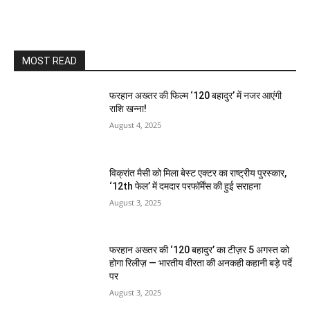
MOST READ
फरहान अख्तर की फिल्म ‘120 बहादुर’ में नजर आएंगी
राशि खन्ना!
August 4, 2025
विक्रांत मैसी को मिला बेस्ट एक्टर का राष्ट्रीय पुरस्कार,
‘12th फेल’ में दमदार परफॉर्मेंस की हुई सराहना
August 3, 2025
फरहान अख्तर की ‘120 बहादुर’ का टीज़र 5 अगस्त को
होगा रिलीज़ — भारतीय वीरता की अनकही कहानी बड़े पर्दे
पर
August 3, 2025