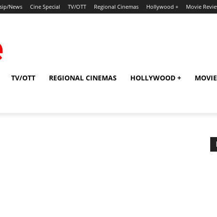
sip/News
Cine Special
TV/OTT
Regional Cinemas
Hollywood +
Movie Revi
TV/OTT
REGIONAL CINEMAS
HOLLYWOOD +
MOVIE