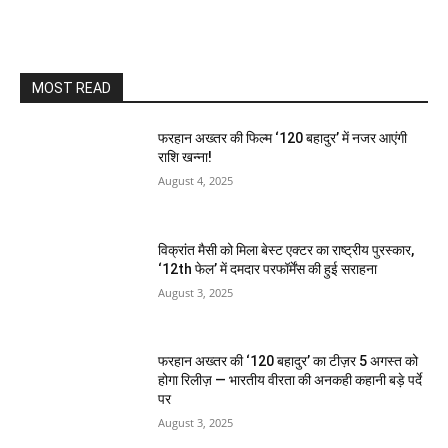
MOST READ
फरहान अख्तर की फिल्म ‘120 बहादुर’ में नजर आएंगी
राशि खन्ना!
August 4, 2025
विक्रांत मैसी को मिला बेस्ट एक्टर का राष्ट्रीय पुरस्कार,
‘12th फेल’ में दमदार परफॉर्मेंस की हुई सराहना
August 3, 2025
फरहान अख्तर की ‘120 बहादुर’ का टीज़र 5 अगस्त को
होगा रिलीज़ — भारतीय वीरता की अनकही कहानी बड़े पर्दे
पर
August 3, 2025