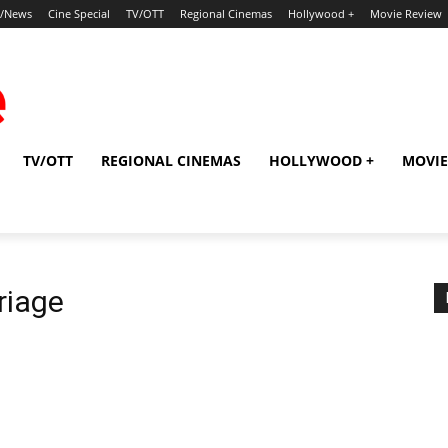
p/News
Cine Special
TV/OTT
Regional Cinemas
Hollywood +
Movie Review
TV/OTT
REGIONAL CINEMAS
HOLLYWOOD +
MOVIE
riage