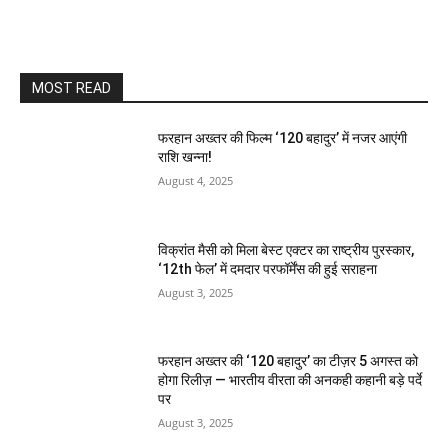
MOST READ
फरहान अख्तर की फिल्म ‘120 बहादुर’ में नजर आएंगी
राशि खन्ना!
August 4, 2025
विक्रांत मैसी को मिला बेस्ट एक्टर का राष्ट्रीय पुरस्कार,
‘12th फेल’ में दमदार परफॉर्मेंस की हुई सराहना
August 3, 2025
फरहान अख्तर की ‘120 बहादुर’ का टीज़र 5 अगस्त को
होगा रिलीज़ — भारतीय वीरता की अनकही कहानी बड़े पर्दे
पर
August 3, 2025