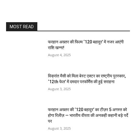
MOST READ
फरहान अख्तर की फिल्म ‘120 बहादुर’ में नजर आएंगी
राशि खन्ना!
August 4, 2025
विक्रांत मैसी को मिला बेस्ट एक्टर का राष्ट्रीय पुरस्कार,
‘12th फेल’ में दमदार परफॉर्मेंस की हुई सराहना
August 3, 2025
फरहान अख्तर की ‘120 बहादुर’ का टीज़र 5 अगस्त को
होगा रिलीज़ — भारतीय वीरता की अनकही कहानी बड़े पर्दे
पर
August 3, 2025