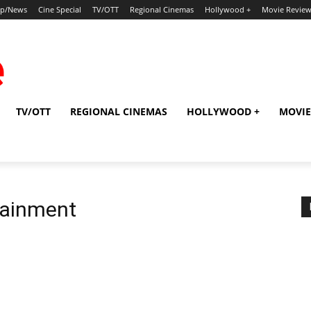
ip/News
Cine Special
TV/OTT
Regional Cinemas
Hollywood +
Movie Revie
TV/OTT
REGIONAL CINEMAS
HOLLYWOOD +
MOVIE
rtainment