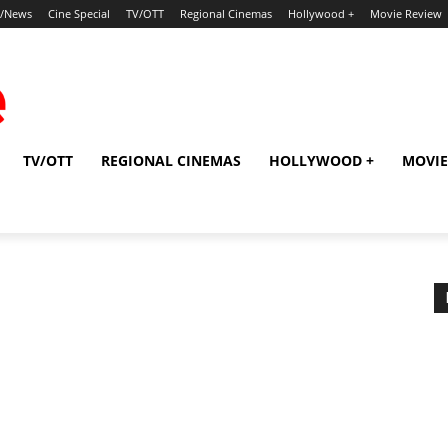
p/News
Cine Special
TV/OTT
Regional Cinemas
Hollywood +
Movie Review
TV/OTT
REGIONAL CINEMAS
HOLLYWOOD +
MOVIE