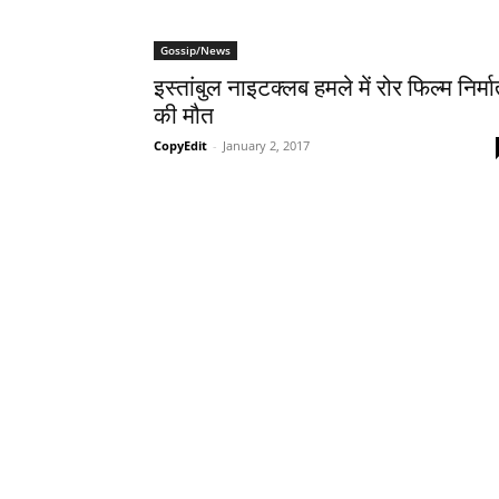
Gossip/News
इस्‍तांबुल नाइटक्‍लब हमले में रोर फिल्‍म निर्मा
की मौत
CopyEdit
-
January 2, 2017